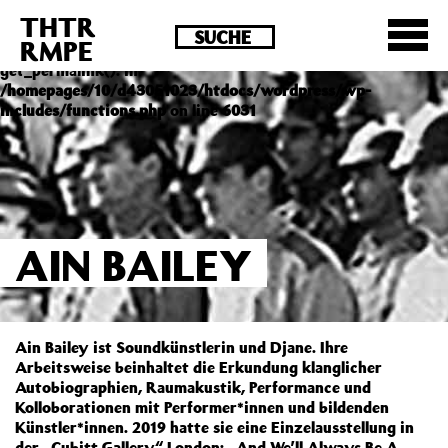
THTR
Deprecated
: Die Funktion post_permalink ist seit
RMPE
Version 4.4.0 veraltet! Verwende stattdessen
get_permalink(). in
/homepages/10/d43051023/htdocs/wordpress/wp-
includes/functions.php
on line
6031
AIN BAILEY
Ain Bailey ist Soundkünstlerin und Djane. Ihre
Arbeitsweise beinhaltet die Erkundung klanglicher
Autobiographien, Raumakustik, Performance und
Kolloborationen mit Performer*innen und bildenden
Künstler*innen. 2019 hatte sie eine Einzelausstellung in
der „Cubitt Gallery“ London: „And We’ll Always Be A