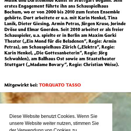
Musik und Darstellende Kunst in Stuttgart begann. Sein
erstes Engagement führte ihn ans Schauspielhaus
Bochum, wo er von 2000 bis 2010 zum festen Ensemble
gehörte. Dort arbeitete er u.a. mit Karin Henkel, Tina
Lanik, Dieter Giesing, Armin Petras, Jürgen Kruse, Jorinde
Dröse und Elmar Goerden. Seit 2010 arbeitet er als freier
Schauspieler, u.a. spielte er in Berlin am Maxim Gorki
Theater („Ein Mond für die Beladenen“, Regie: Armin
Petras), am Schauspielhaus Zürich („Elektra“, Regie:
Karin Henkel, „Die Gottesanbeterin“, Regie: Jörg
Schwahlen), am Ballhaus Ost sowie am Staatstheater
Stuttgart („Madame Bovary“, Regie: Christian Weise).
Mitgewirkt bei:
TORQUATO TASSO
Diese Website benutzt Cookies. Wenn Sie
unsere Website weiter nutzen, stimmen Sie
der Verwendung von Cookies zu.