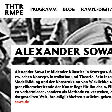
THTR
Deprecated
: Die Funktion post_permalink ist seit Version 4.4
PROGRAMM
BLOG
RAMPE-DIGIT
RMPE
includes/functions.php
on line
6031
ALEXANDER SOW
Alexander Sowa ist bildender Künstler in Stuttgart. 
zwischen Konzept, Installation und Theorie. Sein Inter
Modellbildung und der Konstruktion von Wirklichkeit
grenzüberschreitende der Kunst liegt für ihn darin, Fik
zu verharmlosen, sondern als Methode zu verstehen, ei
dargestellten Welt ihre Möglichkeiten zurückzugeben
sowa.de