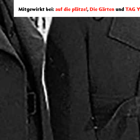
Mitgewirkt bei:
auf die plätze!
,
Die Gärten
und
TAG 