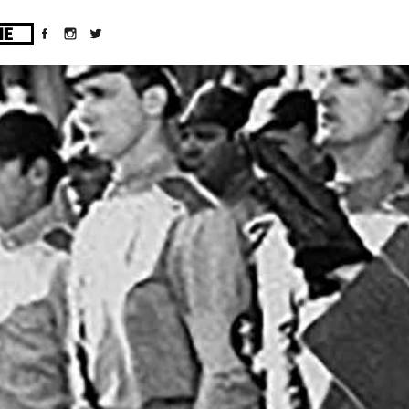
ges/10/d43051023/htdocs/wordpress/wp-