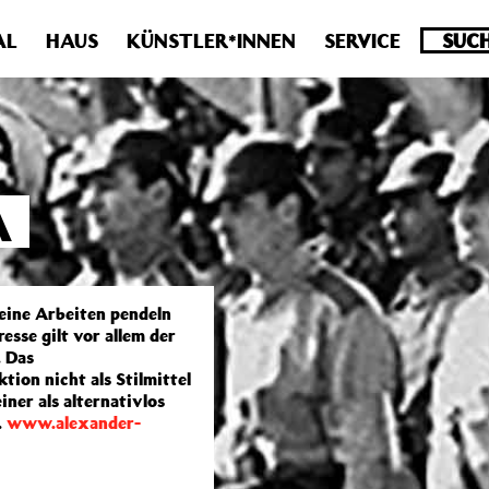
.0 veraltet! Verwende stattdessen get_permalink(). in
/homepa
AL
HAUS
KÜNSTLER*INNEN
SERVICE
A
Seine Arbeiten pendeln
esse gilt vor allem der
. Das
tion nicht als Stilmittel
ner als alternativlos
.
www.alexander-