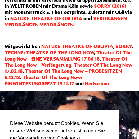
in WELTPROBEN mit Drama Köln sowie
SORRY (2016)
mit Monstertruck & The Footprints. Zuletzt mit Oblivia
in
NATURE THEATRE OF OBLIVIA
und
VERDRÄNGEN
VERDRÄNGEN VERDRÄNGEN
.
Mitgewirkt bei:
NATURE THEATRE OF OBLIVIA
,
SORRY
,
TECHNE: THEATRE OF THE LONG NOW
,
Theater Of The
Long Now - EINE VERSAMMLUNG 17.06.18
,
Theater Of
The Long Now - Verlängerung
,
Theater Of The Long Now
17.03.18
,
Theater Of The Long Now – PROBESITZEN
8.12.18
,
Theater Of The Long Now:
EINWINTERUNGSFEST 19.11.17
und
Herbarium
Diese Website benutzt Cookies. Wenn Sie
unsere Website weiter nutzen, stimmen Sie
der Verwendung von Cookies zu.