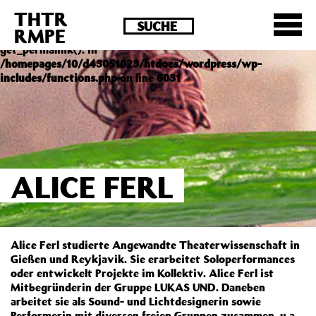
THTR
Deprecated
: Die Funktion post_permalink ist seit
RMPE
Version 4.4.0 veraltet! Verwende stattdessen
get_permalink(). in
/homepages/10/d43051023/htdocs/wordpress/wp-
includes/functions.php
on line
6031
ALICE FERL
Alice Ferl studierte Angewandte Theaterwissenschaft in
Gießen und Reykjavik. Sie erarbeitet Soloperformances
oder entwickelt Projekte im Kollektiv. Alice Ferl ist
Mitbegründerin der Gruppe LUKAS UND. Daneben
arbeitet sie als Sound- und Lichtdesignerin sowie
Performerin mit diversen freien Gruppen zusammen, u.a.