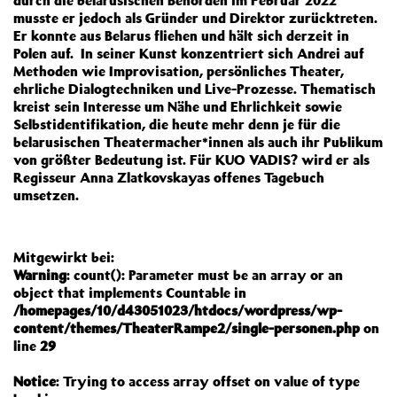
durch die belarusischen Behörden im Februar 2022
musste er jedoch als Gründer und Direktor zurücktreten.
Er konnte aus Belarus fliehen und hält sich derzeit in
Polen auf. In seiner Kunst konzentriert sich Andrei auf
Methoden wie Improvisation, persönliches Theater,
ehrliche Dialogtechniken und Live-Prozesse. Thematisch
kreist sein Interesse um Nähe und Ehrlichkeit sowie
Selbstidentifikation, die heute mehr denn je für die
belarusischen Theatermacher*innen als auch ihr Publikum
von größter Bedeutung ist. Für KUO VADIS? wird er als
Regisseur Anna Zlatkovskayas offenes Tagebuch
umsetzen.
Mitgewirkt bei:
Warning
: count(): Parameter must be an array or an
object that implements Countable in
/homepages/10/d43051023/htdocs/wordpress/wp-
content/themes/TheaterRampe2/single-personen.php
on
line
29
Notice
: Trying to access array offset on value of type