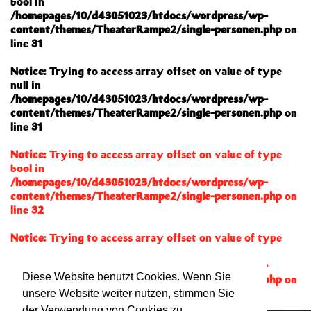
bool in
/homepages/10/d43051023/htdocs/wordpress/wp-
content/themes/TheaterRampe2/single-personen.php
on
line
31
Notice
: Trying to access array offset on value of type
null in
/homepages/10/d43051023/htdocs/wordpress/wp-
content/themes/TheaterRampe2/single-personen.php
on
line
31
Notice
: Trying to access array offset on value of type
bool in
/homepages/10/d43051023/htdocs/wordpress/wp-
content/themes/TheaterRampe2/single-personen.php
on
line
32
Notice
: Trying to access array offset on value of type
null in
/homepages/10/d43051023/htdocs/wordpress/wp-
Diese Website benutzt Cookies. Wenn Sie
content/themes/TheaterRampe2/single-personen.php
on
line
32
unsere Website weiter nutzen, stimmen Sie
der Verwendung von Cookies zu.