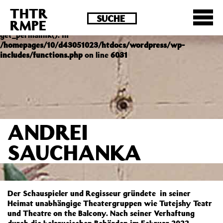
THTR
Deprecated
: Die Funktion post_permalink ist seit
RMPE
Version 4.4.0 veraltet! Verwende stattdessen
get_permalink(). in
/homepages/10/d43051023/htdocs/wordpress/wp-
includes/functions.php
on line
6031
ANDREI
SAUCHANKA
Der Schauspieler und Regisseur gründete in seiner
Heimat unabhängige Theatergruppen wie Tutejshy Teatr
und Theatre on the Balcony. Nach seiner Verhaftung