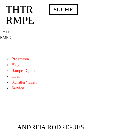
THTR
Deprecated
: Die Funktion post_permalink ist seit Version 4.4.0 veraltet!
Verwende stattdessen get_permalink(). in
RMPE
/homepages/10/d43051023/htdocs/wordpress/wp-includes/functions.php
on
line
6031
THTR
RMPE
Programm
Blog
Rampe-Digital
Haus
Künstler*innen
Service
ANDREIA RODRIGUES