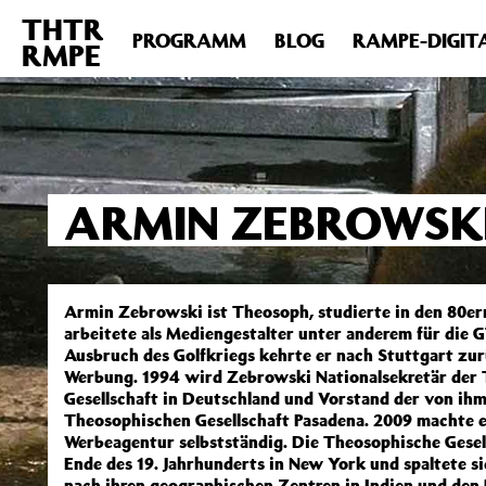
THTR
Deprecated
: Die Funktion post_permalink ist seit Version 4.4
PROGRAMM
BLOG
RAMPE-DIGIT
RMPE
includes/functions.php
on line
6031
ARMIN ZEBROWSK
Armin Zebrowski ist Theosoph, studierte in den 80e
arbeitete als Mediengestalter unter anderem für die 
Ausbruch des Golfkriegs kehrte er nach Stuttgart zur
Werbung. 1994 wird Zebrowski Nationalsekretär der
Gesellschaft in Deutschland und Vorstand der von ihm 
Theosophischen Gesellschaft Pasadena. 2009 machte er
Werbeagentur selbstständig. Die Theosophische Gesel
Ende des 19. Jahrhunderts in New York und spaltete si
nach ihren geographischen Zentren in Indien und den