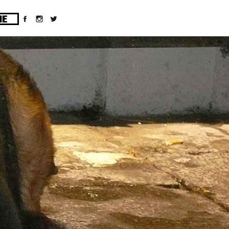
ges/10/d43051023/htdocs/wordpress/wp-