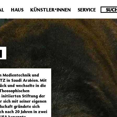
.0 veraltet! Verwende stattdessen get_permalink(). in
/homepa
AL
HAUS
KÜNSTLER*INNEN
SERVICE
I
rn Medientechnik und
GTZ in Saudi Arabien. Mit
ück und wechselte in die
 Theosophischen
initiierten Stiftung der
 sich mit seiner eigenen
lschaft gründete sich
ch nach 20 Jahren in zwei
 USA benannte