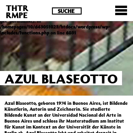
THTR
Deprecated
: Die Funktion post_permalink ist seit
RMPE
Version 4.4.0 veraltet! Verwende stattdessen
get_permalink(). in
/homepages/10/d43051023/htdocs/wordpress/wp-
includes/functions.php
on line
6031
AZUL BLASEOTTO
Azul Blaseotto, geboren 1974 in Buenos Aires, ist Bildende
Künstlerin, Autorin und Zeichnerin. Sie studierte
Bildende Kunst an der Universidad Nacional del Arte in
Buenos Aires und schloss ihr Masterstudium am Institut
für Kunst im Kontext an der Universität der Künste in
Berlin ab. Azul Blaseotto lebt und arbeitet derzeit in