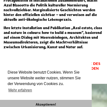
Protagonisten in Installationen zusammenführt, macht
Azul Blaseotto die Politik kultureller Normierung
nachvollziehbar. Marginalisierte Geschichten werden
hinter den offiziellen sichtbar – und verweisen auf die
aktuelle anti-ökologische Lebenspraxis.
Ihre letzte Installation und Publikation „Real estate, class
and nature in colours: how to build a museum“, basierend
auf einem Dialog mit Meeresbiologen, Architekten und
Museumsdirektoren, zeigt die Machtverhältnisse
zwischen Urbanisierung, Kunst und Natur auf.
Mitgewirkt bei:
AUF! AUF! AUF DIE LANDSTRASSE DES
LEBENS!
,
HERBERGSSALON
,
LASST UNS VAGABUNDEN
Diese Website benutzt Cookies. Wenn Sie
SEIN ...
,
VAGABUNDENKONGRESS
und
TRAMPING
PRESENTATIONS
unsere Website weiter nutzen, stimmen Sie
der Verwendung von Cookies zu.
Mehr erfahren
Akzeptieren!