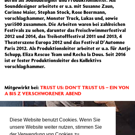
Berlin als Sounddesigner und Produktionsleiter. Als
Sounddesigner arbeitete er u.a. mit Susanne Zaun,
Corinne Maier, Stephan Stock, Rose Beermann,
vorschlag:hammer, Monster Truck, Lukas und, sowie
yuri500 zusammen. Die Arbeiten waren bei zahlreichen
Festivals zu sehen, darunter das Freischwimmerfestival
2012 und 2014, das Treibstofffestival 2011 und 2013, 4
Theaterszene Europa 2012 und das Festival D’Automne
Paris 2012. Als Produktionsleiter arbeitet er u.a. für Antje
Schupp, Eliza Rescue Team und Recha la Dous. Seit 2016
ist er fester Produktionsleiter des Kollektivs
vorschlag:hammer.
Mitgewirkt bei:
TRUST US: DON`T TRUST US – EIN VON
A BIS Z VERSCHWORENER ABEND
Diese Website benutzt Cookies. Wenn Sie
unsere Website weiter nutzen, stimmen Sie
der Verwendung von Cookies zu.