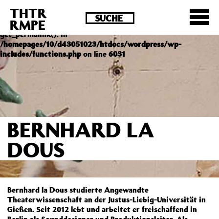
THTR
Deprecated
: Die Funktion post_permalink ist seit
RMPE
Version 4.4.0 veraltet! Verwende stattdessen
get_permalink(). in
/homepages/10/d43051023/htdocs/wordpress/wp-
includes/functions.php
on line
6031
BERNHARD LA
DOUS
Bernhard la Dous studierte Angewandte
Theaterwissenschaft an der Justus-Liebig-Universität in
Gießen. Seit 2012 lebt und arbeitet er freischaffend in