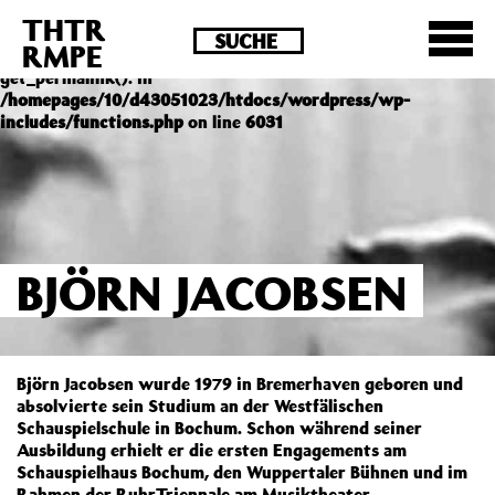
THTR
Deprecated
: Die Funktion post_permalink ist seit
RMPE
Version 4.4.0 veraltet! Verwende stattdessen
get_permalink(). in
/homepages/10/d43051023/htdocs/wordpress/wp-
includes/functions.php
on line
6031
BJÖRN JACOBSEN
Björn Jacobsen wurde 1979 in Bremerhaven geboren und
absolvierte sein Studium an der Westfälischen
Schauspielschule in Bochum. Schon während seiner
Ausbildung erhielt er die ersten Engagements am
Schauspielhaus Bochum, den Wuppertaler Bühnen und im
Rahmen der RuhrTriennale am Musiktheater