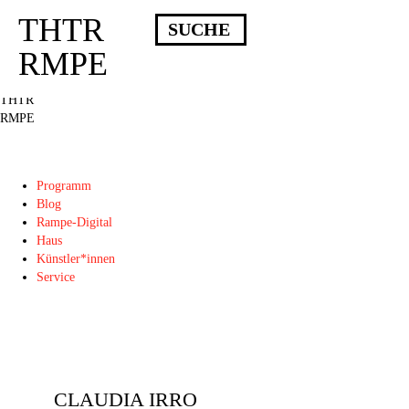
THTR
Deprecated
: Die Funktion post_permalink ist seit Version 4.4.0 veraltet!
Verwende stattdessen get_permalink(). in
RMPE
/homepages/10/d43051023/htdocs/wordpress/wp-includes/functions.php
on
line
6031
THTR
RMPE
Programm
Blog
Rampe-Digital
Haus
Künstler*innen
Service
CLAUDIA IRRO