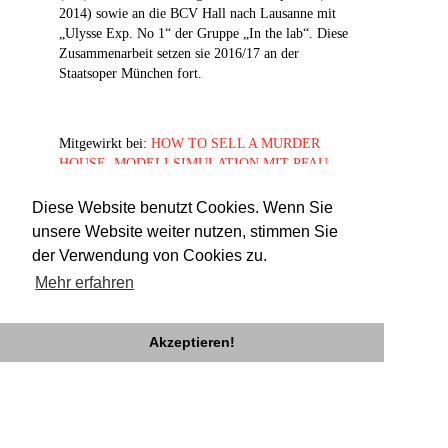
2014) sowie an die BCV Hall nach Lausanne mit
„Ulysse Exp. No 1“ der Gruppe „In the lab“. Diese
Zusammenarbeit setzen sie 2016/17 an der
Staatsoper München fort.
Mitgewirkt bei:
HOW TO SELL A MURDER
HOUSE
,
MODELLSIMULATION MIT PFAU
,
PARADIES FLUTEN
,
X-FREUNDE
,
Die
tonight, live forever oder Das Prinzip Nosferatu
Diese Website benutzt Cookies. Wenn Sie
und
RAMPE REIST: PARADIES FLUTEN
unsere Website weiter nutzen, stimmen Sie
der Verwendung von Cookies zu.
Mehr erfahren
Akzeptieren!