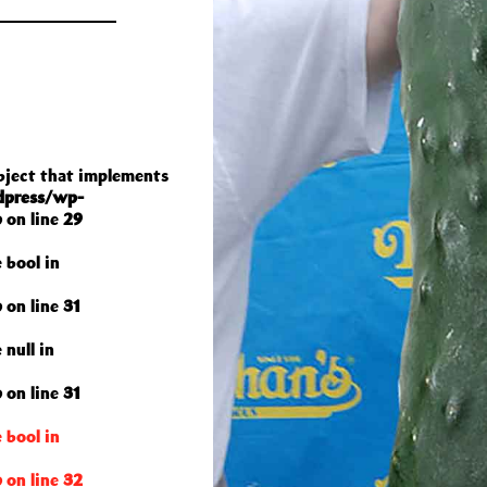
object that implements
dpress/wp-
p
on line
29
 bool in
p
on line
31
 null in
p
on line
31
 bool in
p
on line
32