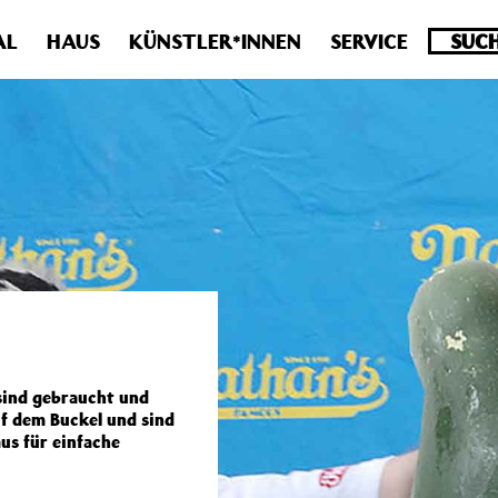
.0 veraltet! Verwende stattdessen get_permalink(). in
/homepa
AL
HAUS
KÜNSTLER*INNEN
SERVICE
sind gebraucht und
f dem Buckel und sind
us für einfache