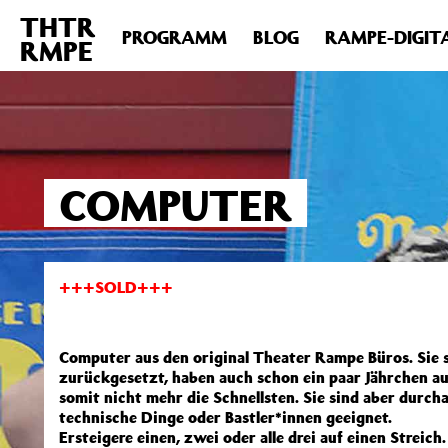
THTR
Deprecated
: Die Funktion post_permalink ist seit Version 4.4
PROGRAMM
BLOG
RAMPE-DIGIT
RMPE
includes/functions.php
on line
6031
COMPUTER
+++SOLD+++
Computer aus den original Theater Rampe Büros. Sie 
zurückgesetzt, haben auch schon ein paar Jährchen au
somit nicht mehr die Schnellsten. Sie sind aber durcha
technische Dinge oder Bastler*innen geeignet.
Ersteigere einen, zwei oder alle drei auf einen Streich.