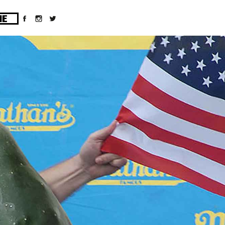
ges/10/d43051023/htdocs/wordpress/wp-