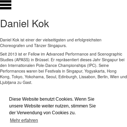
Daniel Kok
Daniel Kok ist einer der vielseitigsten und erfolgreichsten
Choreografen und Tänzer Singapurs.
Seit 2013 ist er Fellow im Advanced Performance and Scenographic
Studies (APASS) in Brüssel. Er repräsentiert dieses Jahr Singapur bei
den Internationalen Pole-Dance Championships (IPC). Seine
Performances waren bei Festivals in Singapur, Yogyakarta, Hong
Kong, Tokyo, Yokohama, Seoul, Edinburgh, Lissabon, Berlin, Wien und
Ljubljana zu Gast.
www.diskodanny.com
Diese Website benutzt Cookies. Wenn Sie
Mitgewirkt bei:
SPACE MONKEYS
unsere Website weiter nutzen, stimmen Sie
der Verwendung von Cookies zu.
Impressum
Datenschutz
Mehr erfahren
Newsletter