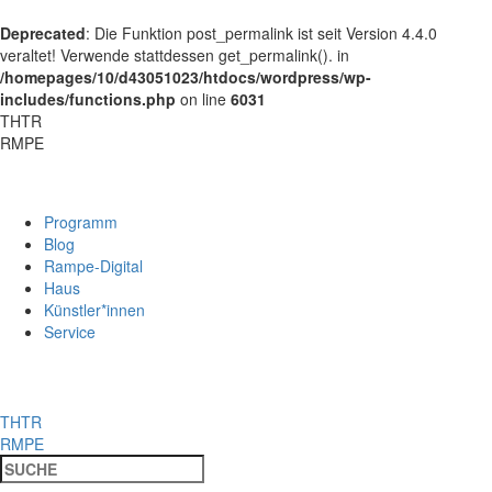
Deprecated
: Die Funktion post_permalink ist seit Version 4.4.0
veraltet! Verwende stattdessen get_permalink(). in
/homepages/10/d43051023/htdocs/wordpress/wp-
includes/functions.php
on line
6031
THTR
RMPE
Programm
Blog
Rampe-Digital
Haus
Künstler*innen
Service
THTR
RMPE