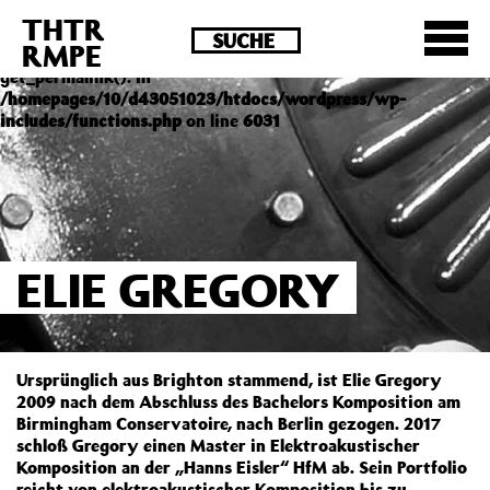
THTR
Deprecated
: Die Funktion post_permalink ist seit
RMPE
Version 4.4.0 veraltet! Verwende stattdessen
get_permalink(). in
/homepages/10/d43051023/htdocs/wordpress/wp-
includes/functions.php
on line
6031
ELIE GREGORY
Ursprünglich aus Brighton stammend, ist Elie Gregory
2009 nach dem Abschluss des Bachelors Komposition am
Birmingham Conservatoire, nach Berlin gezogen. 2017
schloß Gregory einen Master in Elektroakustischer
Komposition an der „Hanns Eisler“ HfM ab. Sein Portfolio
reicht von elektroakustischer Komposition bis zu