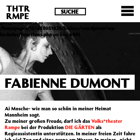
THTR
Deprecated
: Die Funktion post_permalink ist seit
RMPE
Version 4.4.0 veraltet! Verwende stattdessen
get_permalink(). in
/homepages/10/d43051023/htdocs/wordpress/wp-
includes/functions.php
on line
6031
FABIENNE DUMONT
Ai Mosche- wie man so schön in meiner Heimat
Mannheim sagt.
Zu meiner großen Freude, darf ich das
Volks*theater
Rampe
bei der Produktion
DIE GÄRTEN
als
Regieassistentin unterstützen. In meiner freien Zeit fahre
ich viel Zug und sitze gerne am Wasser. In meiner „nicht