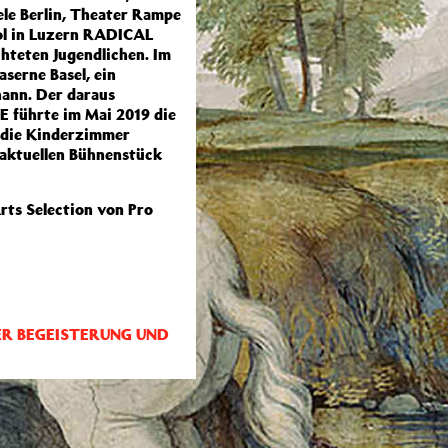
le Berlin, Theater Rampe
pol in Luzern RADICAL
hteten Jugendlichen. Im
serne Basel, ein
hann. Der daraus
 führte im Mai 2019 die
 die Kinderzimmer
m aktuellen Bühnenstück
rts Selection von Pro
ER BEGEISTERUNG UND