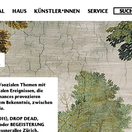
.0 veraltet! Verwende stattdessen get_permalink(). in
/homepa
AL
HAUS
KÜNSTLER*INNEN
SERVICE
R
n/sozialen Themen mit
len Ereignissen, die
mances provozieren
em Bekenntnis, zwischen
e.
2011), DROP DEAD,
 oder BEGEISTERUNG
ssnerallee Zürich,