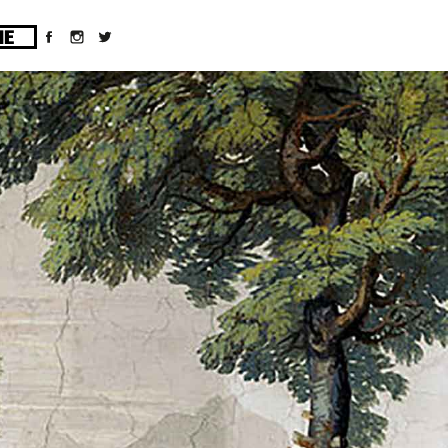
ges/10/d43051023/htdocs/wordpress/wp-