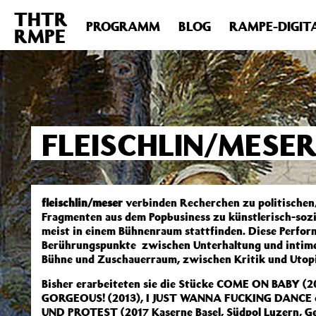
THTR
Deprecated
: Die Funktion post_permalink ist seit Version 4.4
PROGRAMM
BLOG
RAMPE-DIGIT
RMPE
includes/functions.php
on line
6031
FLEISCHLIN/MESE
fleischlin/meser
verbinden Recherchen zu politische
Fragmenten aus dem Popbusiness zu künstlerisch-sozia
meist in einem Bühnenraum stattfinden. Diese Perfor
Berührungspunkte zwischen Unterhaltung und intim
Bühne und Zuschauerraum, zwischen Kritik und Utopi
Bisher erarbeiteten sie die Stücke COME ON BABY (
GORGEOUS! (2013), I JUST WANNA FUCKING DANCE
UND PROTEST (2017 Kaserne Basel, Südpol Luzern, Ge