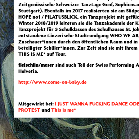
Zeitgenössische Schweizer Tanztage Genf, Sophiensae
Stuttgart). Ebenfalls im 2017 realisierten sie am Süd
HOPE no1 / PILATUSBLICK, ein Tanz­projekt mit geflüc
Winter 2018/2019 leiteten sie die Tanzakademie der Ka
Tanzprojekt für 3 Schulklassen des Schulhauses St. Jo
entstandene tänzerische Stadtrundgang WHO WE ARE
Zuschauer*innen durch den öffentlichen Raum und in
beteiligter Schüler*innen. Zur Zeit sind sie mit ihre
THIS IS ME* auf Tour.
fleischlin/meser
sind auch Teil der Swiss Performing A
Helvetia.
http://www.come-on-baby.de
Mitgewirkt bei:
I JUST WANNA FUCKING DANCE OD
PROTEST
und
This is me*