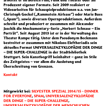
arbeitet er im Bereich Film, Funk und Theater oder als
Produzent eigener Formate. Seit 2009 realisiert er
Videoarbeiten für Schauspielproduktionen u.a. von Jan-
Christoph Gockel („Rammstein Airbase“) oder Marie Bues
(„Spam“), sowie diversen Opernproduktionen. Außerdem
schreibt und produziert er zusammen mit Alexander
Jaschik die Mockumentary-Serie „Norbert Schnase – Ein
Porträt“. Seit August 2013 ist er in der Verwaltung des
Theater Rampe tätig. Unter dem Pseudonym Beckmann
bestreitet er zusammen mit Nikolaos Eleftheriadis sein
aktuelles Format UNIVERSALENZYKLOPÄDIE DER DINGE
– DIE SUPER-CHALLENGE in der Stadtbibliothek
Stuttgart. Sein Kunstbegriff beinhaltet – ganz im Stile
des Zeitgeistes – vor allem die Auslotung und
Überschreitung von Grenzen.
Kontakt
Mitgewirkt bei:
SILVESTER SPEZIAL 2014/15 - DINNER
FOR EVERYONE
,
SPAM
,
UNIVERSALENZYKLOPÄDIE
DER DINGE – DIE SUPER-CHALLENGE
,
UNIVERSALENZYKLOPÄDIE DER MENSCHLICHEN