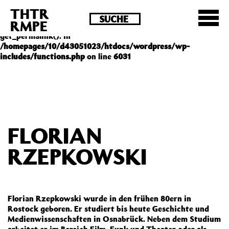
THTR
Deprecated
: Die Funktion post_permalink ist seit
RMPE
Version 4.4.0 veraltet! Verwende stattdessen
get_permalink(). in
/homepages/10/d43051023/htdocs/wordpress/wp-
includes/functions.php
on line
6031
FLORIAN
RZEPKOWSKI
Florian Rzepkowski wurde in den frühen 80ern in
Rostock geboren. Er studiert bis heute Geschichte und
Medienwissenschaften in Osnabrück. Neben dem Studium