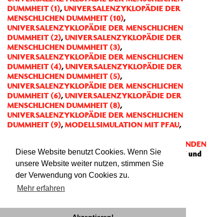
DUMMHEIT (1)
,
UNIVERSALENZYKLOPÄDIE DER
MENSCHLICHEN DUMMHEIT (10)
,
UNIVERSALENZYKLOPÄDIE DER MENSCHLICHEN
DUMMHEIT (2)
,
UNIVERSALENZYKLOPÄDIE DER
MENSCHLICHEN DUMMHEIT (3)
,
UNIVERSALENZYKLOPÄDIE DER MENSCHLICHEN
DUMMHEIT (4)
,
UNIVERSALENZYKLOPÄDIE DER
MENSCHLICHEN DUMMHEIT (5)
,
UNIVERSALENZYKLOPÄDIE DER MENSCHLICHEN
DUMMHEIT (6)
,
UNIVERSALENZYKLOPÄDIE DER
MENSCHLICHEN DUMMHEIT (8)
,
UNIVERSALENZYKLOPÄDIE DER MENSCHLICHEN
DUMMHEIT (9)
,
MODELLSIMULATION MIT PFAU
,
VAGABUNDENKONGRESS
,
AUF! AUF! AUF DIE
LANDSTRASSE DES LEBENS!
,
LASST UNS VAGABUNDEN
Diese Website benutzt Cookies. Wenn Sie
SEIN ...
,
RAMPE REIST: SPAM
,
SINGLES CLUB: REST
und
KONGO MÜLLER
unsere Website weiter nutzen, stimmen Sie
der Verwendung von Cookies zu.
Mehr erfahren