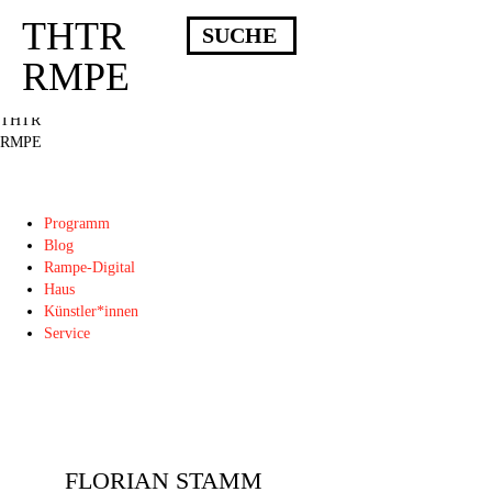
THTR
Deprecated
: Die Funktion post_permalink ist seit Version 4.4.0 veraltet!
Verwende stattdessen get_permalink(). in
RMPE
/homepages/10/d43051023/htdocs/wordpress/wp-includes/functions.php
on
line
6031
THTR
RMPE
Programm
Blog
Rampe-Digital
Haus
Künstler*innen
Service
FLORIAN STAMM