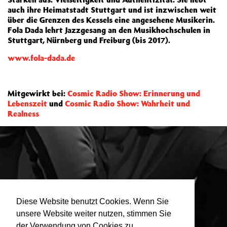
auch ihre Heimatstadt Stuttgart und ist inzwischen weit
über die Grenzen des Kessels eine angesehene Musikerin.
Fola Dada lehrt Jazzgesang an den Musikhochschulen in
Stuttgart, Nürnberg und Freiburg (bis 2017).
www.fola-dada.de
Mitgewirkt bei:
Cosmic Radio Show: Erinnerung und
Lebenszeit
und
Cosmic Radio Show: Wahrheit und
Realness
Diese Website benutzt Cookies. Wenn Sie
unsere Website weiter nutzen, stimmen Sie
der Verwendung von Cookies zu.