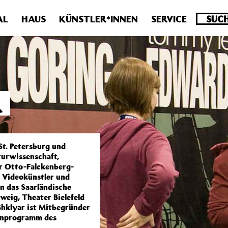
.0 veraltet! Verwende stattdessen get_permalink(). in
/homepa
AL
HAUS
KÜNSTLER*INNEN
SERVICE
R
St. Petersburg und
turwissenschaft,
er Otto-Falckenberg-
er Videokünstler und
an das Saarländische
weig, Theater Bielefeld
Shklyar ist Mitbegründer
tenprogramm des