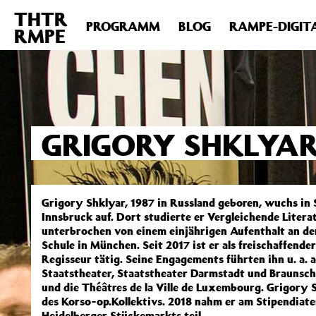
THTR
Deprecated
: Die Funktion post_permalink ist seit Version 4.4
PROGRAMM
BLOG
RAMPE-DIGIT
RMPE
includes/functions.php
on line
6031
GRIGORY SHKLYA
Grigory Shklyar, 1987 in Russland geboren, wuchs in 
Innsbruck auf. Dort studierte er Vergleichende Litera
unterbrochen von einem einjährigen Aufenthalt an d
Schule in München. Seit 2017 ist er als freischaffend
Regisseur tätig. Seine Engagements führten ihn u. a. 
Staatstheater, Staatstheater Darmstadt und Braunsch
und die Théâtres de la Ville de Luxembourg. Grigory 
des Korso-op.Kollektivs. 2018 nahm er am Stipendia
Heidelberger Stückemarkts teil.