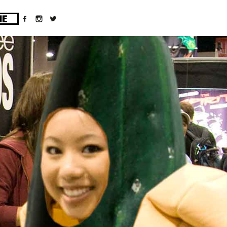
ges/10/d43051023/htdocs/wordpress/wp-