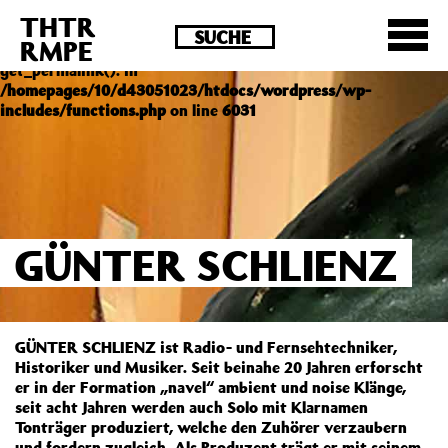
THTR
Deprecated
: Die Funktion post_permalink ist seit
RMPE
Version 4.4.0 veraltet! Verwende stattdessen
get_permalink(). in
/homepages/10/d43051023/htdocs/wordpress/wp-
includes/functions.php
on line
6031
GÜNTER SCHLIENZ
GÜNTER SCHLIENZ ist Radio- und Fernsehtechniker,
Historiker und Musiker. Seit beinahe 20 Jahren erforscht
er in der Formation „navel“ ambient und noise Klänge,
seit acht Jahren werden auch Solo mit Klarnamen
Tonträger produziert, welche den Zuhörer verzaubern
und fordern zugleich. Als Produzent trägt er mit seinem