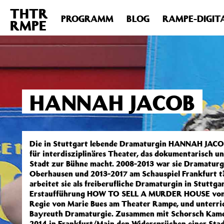
THTR
Deprecated
: Die Funktion post_permalink ist seit Version 4.4
PROGRAMM
BLOG
RAMPE-DIGIT
RMPE
includes/functions.php
on line
6031
HANNAH JACOB
Die in Stuttgart lebende Dramaturgin HANNAH JACOB
für interdisziplinäres Theater, das dokumentarisch u
Stadt zur Bühne macht. 2008-2013 war sie Dramaturg
Oberhausen und 2013-2017 am Schauspiel Frankfurt tät
arbeitet sie als freiberufliche Dramaturgin in Stuttgar
Erstaufführung HOW TO SELL A MURDER HOUSE von S
Regie von Marie Bues am Theater Rampe, und unterric
Bayreuth Dramaturgie. Zusammen mit Schorsch Kame
2014 in Frankfurt/Main den Widersprüchen einer Stad