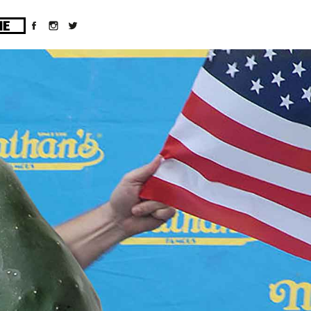
ges/10/d43051023/htdocs/wordpress/wp-