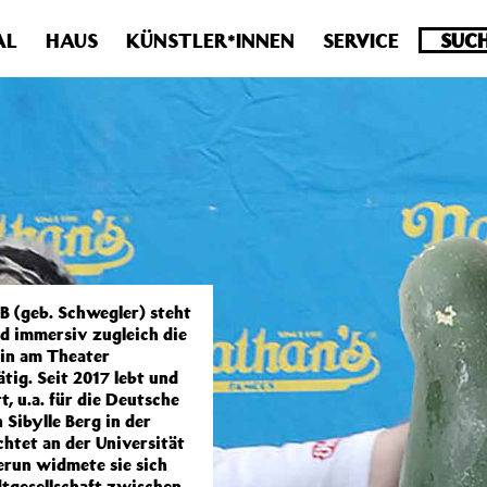
.0 veraltet! Verwende stattdessen get_permalink(). in
/homepa
AL
HAUS
KÜNSTLER*INNEN
SERVICE
 (geb. Schwegler) steht
nd immersiv zugleich die
in am Theater
ig. Seit 2017 lebt und
t, u.a. für die Deutsche
ibylle Berg in der
htet an der Universität
run widmete sie sich
tgesellschaft zwischen