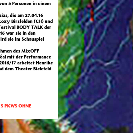
von 5 Personen in einem
ias, die am 27.04.16
Roxy Birsfelden (CH) und
 Festival BODY TALK der
6 war sie in den
rd sie im Schauspiel
 Rahmen des MixOFF
réal mit der Performance
 2016/17 arbeitet Henrike
nd dem Theater Bielefeld
ES PKWS OHNE