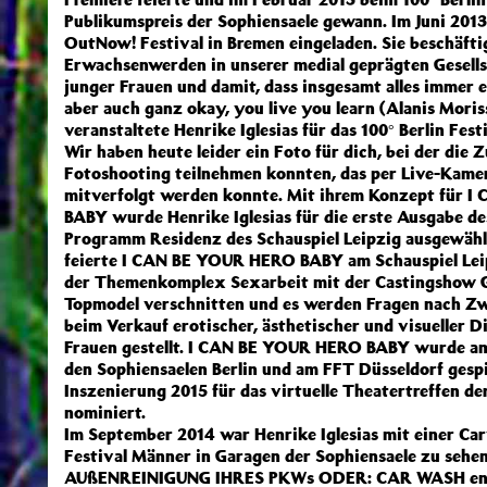
Publikumspreis der Sophiensaele gewann. Im Juni 201
OutNow! Festival in Bremen eingeladen. Sie beschäfti
Erwachsenwerden in unserer medial geprägten Gesells
junger Frauen und damit, dass insgesamt alles immer ei
aber auch ganz okay, you live you learn (Alanis Moris
veranstaltete Henrike Iglesias für das 100° Berlin Fest
Wir haben heute leider ein Foto für dich, bei der die
Fotoshooting teilnehmen konnten, das per Live-Kame
mitverfolgt werden konnte. Mit ihrem Konzept für 
BABY wurde Henrike Iglesias für die erste Ausgabe de
Programm Residenz des Schauspiel Leipzig ausgewählt
feierte I CAN BE YOUR HERO BABY am Schauspiel Leip
der Themenkomplex Sexarbeit mit der Castingshow 
Topmodel verschnitten und es werden Fragen nach Zw
beim Verkauf erotischer, ästhetischer und visueller D
Frauen gestellt. I CAN BE YOUR HERO BABY wurde am
den Sophiensaelen Berlin und am FFT Düsseldorf gesp
Inszenierung 2015 für das virtuelle Theatertreffen de
nominiert.
Im September 2014 war Henrike Iglesias mit einer C
Festival Männer in Garagen der Sophiensaele zu sehe
AUßENREINIGUNG IHRES PKWs ODER: CAR WASH entw