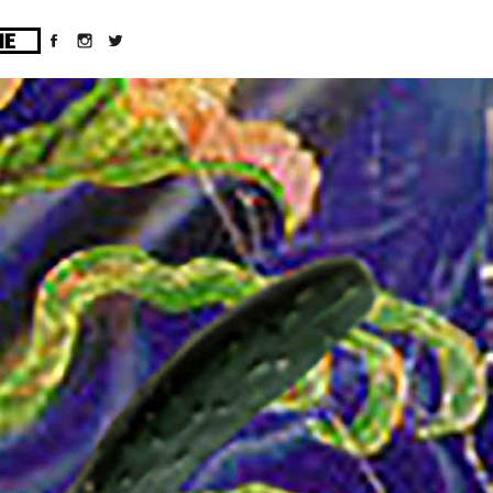
ges/10/d43051023/htdocs/wordpress/wp-