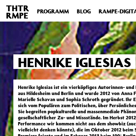
THTR
Deprecated
: Die Funktion post_permalink ist seit Version 4.4
PROGRAMM
BLOG
RAMPE-DIGIT
RMPE
includes/functions.php
on line
6031
HENRIKE IGLESIAS
Henrike Iglesias ist ein vierköpfiges Autorinnen- und
aus Hildesheim und Berlin und wurde 2012 von Anna F
Marielle Schavan und Sophia Schroth gegründet. Ihr E
sich vom Populären zum Politischen, über Persönliche
Sie begreifen popkulturelle und massenmediale Phänom
gesellschaftlicher Zu- und Missstände. Im Herbst 2012
Performance wir kommen nicht aus dem showbiz (au
vielleicht denken könnte), die im Oktober 2012 beim S
Premiere feierte und im Februar 2013 beim 100° Berlin