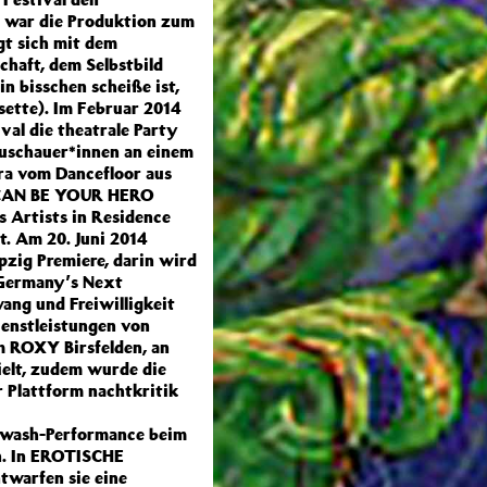
3 war die Produktion zum
gt sich mit dem
chaft, dem Selbstbild
n bisschen scheiße ist,
sette). Im Februar 2014
ival die theatrale Party
 Zuschauer*innen an einem
ra vom Dancefloor aus
I CAN BE YOUR HERO
s Artists in Residence
. Am 20. Juni 2014
zig Premiere, darin wird
Germany’s Next
ang und Freiwilligkeit
ienstleistungen von
 ROXY Birsfelden, an
ielt, zudem wurde die
r Plattform nachtkritik
arwash-Performance beim
n. In EROTISCHE
arfen sie eine