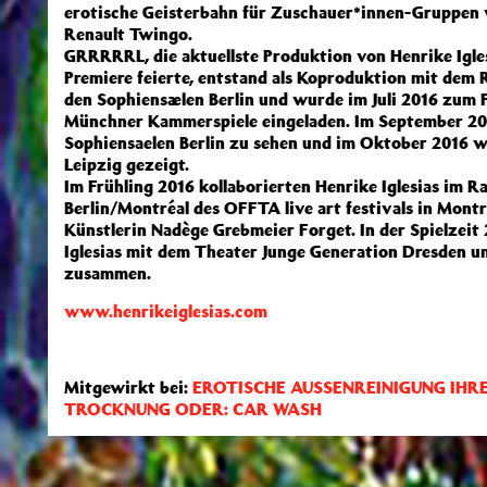
erotische Geisterbahn für Zuschauer*innen-Gruppen 
Renault Twingo.
GRRRRRL, die aktuellste Produktion von Henrike Igles
Premiere feierte, entstand als Koproduktion mit dem 
den Sophiensælen Berlin und wurde im Juli 2016 zum
Münchner Kammerspiele eingeladen. Im September 201
Sophiensaelen Berlin zu sehen und im Oktober 2016 wi
Leipzig gezeigt.
Im Frühling 2016 kollaborierten Henrike Iglesias im
Berlin/Montréal des OFFTA live art festivals in Mont
Künstlerin Nadège Grebmeier Forget. In der Spielzeit
Iglesias mit dem Theater Junge Generation Dresden u
zusammen.
www.henrikeiglesias.com
Mitgewirkt bei:
EROTISCHE AUSSENREINIGUNG IHR
TROCKNUNG ODER: CAR WASH