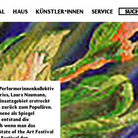
.0 veraltet! Verwende stattdessen get_permalink(). in
/homepa
AL
HAUS
KÜNSTLER*INNEN
SERVICE
 Performerinnenkollektiv
ries, Laura Naumann,
insatzgebiet erstreckt
s zurück zum Populären.
ene als Spiegel
 entstand die
ch wenn man das
tate of the Art Festival
 Festival den