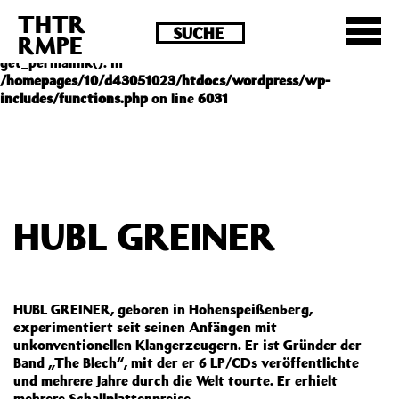
THTR
Deprecated
: Die Funktion post_permalink ist seit
RMPE
Version 4.4.0 veraltet! Verwende stattdessen
get_permalink(). in
/homepages/10/d43051023/htdocs/wordpress/wp-
includes/functions.php
on line
6031
HUBL GREINER
HUBL GREINER, geboren in Hohenspeißenberg,
experimentiert seit seinen Anfängen mit
unkonventionellen Klangerzeugern. Er ist Gründer der
Band „The Blech“, mit der er 6 LP/CDs veröffentlichte
und mehrere Jahre durch die Welt tourte. Er erhielt
mehrere Schallplattenpreise.