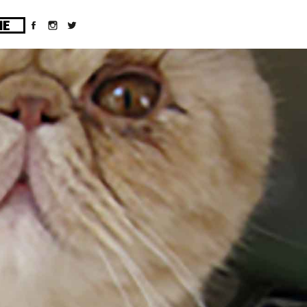
ges/10/d43051023/htdocs/wordpress/wp-