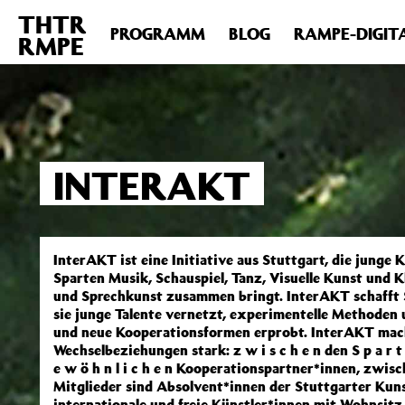
THTR
Deprecated
: Die Funktion post_permalink ist seit Version 4.4
PROGRAMM
BLOG
RAMPE-DIGIT
RMPE
includes/functions.php
on line
6031
INTERAKT
InterAKT ist eine Initiative aus Stuttgart, die junge 
Sparten Musik, Schauspiel, Tanz, Visuelle Kunst und 
und Sprechkunst zusammen bringt. InterAKT schafft 
sie junge Talente vernetzt, experimentelle Methoden
und neue Kooperationsformen erprobt. InterAKT mach
Wechselbeziehungen stark: z w i s c h e n den S p a r t e
e w ö h n l i c h e n Kooperationspartner*innen, zwis
Mitglieder sind Absolvent*innen der Stuttgarter Kun
internationale und freie Künstler*innen mit Wohnsitz 