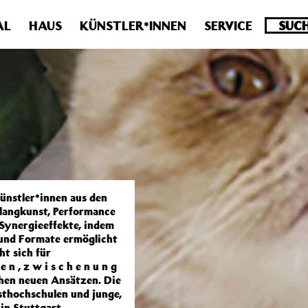
.0 veraltet! Verwende stattdessen get_permalink(). in
/homepa
AL
HAUS
KÜNSTLER*INNEN
SERVICE
Künstler*innen aus den
Klangkunst, Performance
Synergieeffekte, indem
 und Formate ermöglicht
t sich für
 n , z w i s c h e n u n g
chen neuen Ansätzen. Die
sthochschulen und junge,
in Stuttgart.