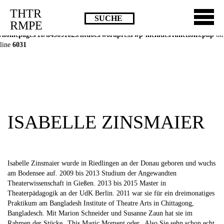
THTR
Deprecated
: Die Funktion post_permalink ist seit Version 4.4.0 veraltet!
RMPE
Verwende stattdessen get_permalink(). in
/homepages/10/d43051023/htdocs/wordpress/wp-includes/functions.php
on
line
6031
ISABELLE ZINSMAIER
Isabelle Zinsmaier wurde in Riedlingen an der Donau geboren und wuchs
am Bodensee auf. 2009 bis 2013 Studium der Angewandten
Theaterwissenschaft in Gießen. 2013 bis 2015 Master in
Theaterpädagogik an der UdK Berlin. 2011 war sie für ein dreimonatiges
Praktikum am Bangladesh Institute of Theatre Arts in Chittagong,
Bangladesch. Mit Marion Schneider und Susanne Zaun hat sie im
Rahmen der Stücke „This Magic Moment oder „Also Sie sehn schon echt