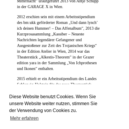
Mitternacht“ uraufgeführt 2013 von Antje Schupp
in der GARAGE X in Wien.
2012 erschien sein mit einem Arbeitsstipendium
des bm:ukk geförderter Roman „Und dann lynch’
ich deinen Hummer! – Das Affenalbum“, 2013 die
Kurzprosasammlung „Kassiber – Neueste
Nachrichten legendärer Gefangener und
Ausgestoßener zur Zeit des Trojanischen Kriegs“
in der Edition Atelier in Wien, 2014 war das
Theaterstück „Alkestis-Theorem“ in der Grazer
edition yara in der Sammlung „Von Ichprothesen
und Ikonen“ enthalten.
2015 erhielt er ein Arbeitsstipendium des Landes
Schleswig-Holstein für das neue Theaterstück
„Kassandra®“.
Diese Website benutzt Cookies. Wenn Sie
unsere Website weiter nutzen, stimmen Sie
der Verwendung von Cookies zu.
Mitgewirkt bei:
ALKESTIS-THEOREM
Mehr erfahren