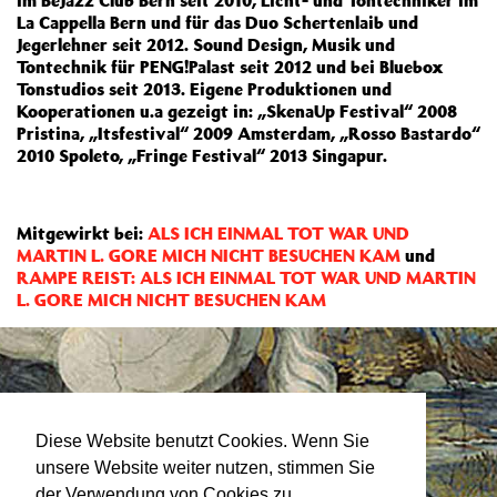
im BeJazz Club Bern seit 2010, Licht- und Tontechniker im
La Cappella Bern und für das Duo Schertenlaib und
Jegerlehner seit 2012. Sound Design, Musik und
Tontechnik für PENG!Palast seit 2012 und bei Bluebox
Tonstudios seit 2013. Eigene Produktionen und
Kooperationen u.a gezeigt in: „SkenaUp Festival“ 2008
Pristina, „Itsfestival“ 2009 Amsterdam, „Rosso Bastardo“
2010 Spoleto, „Fringe Festival“ 2013 Singapur.
Mitgewirkt bei:
ALS ICH EINMAL TOT WAR UND
MARTIN L. GORE MICH NICHT BESUCHEN KAM
und
RAMPE REIST: ALS ICH EINMAL TOT WAR UND MARTIN
L. GORE MICH NICHT BESUCHEN KAM
Diese Website benutzt Cookies. Wenn Sie
unsere Website weiter nutzen, stimmen Sie
der Verwendung von Cookies zu.