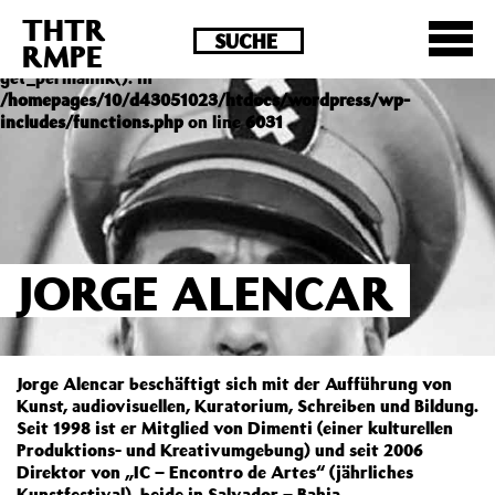
THTR
Deprecated
: Die Funktion post_permalink ist seit
RMPE
Version 4.4.0 veraltet! Verwende stattdessen
get_permalink(). in
/homepages/10/d43051023/htdocs/wordpress/wp-
includes/functions.php
on line
6031
JORGE ALENCAR
Jorge Alencar beschäftigt sich mit der Aufführung von
Kunst, audiovisuellen, Kuratorium, Schreiben und Bildung.
Seit 1998 ist er Mitglied von Dimenti (einer kulturellen
Produktions- und Kreativumgebung) und seit 2006
Direktor von „IC – Encontro de Artes“ (jährliches
Kunstfestival), beide in Salvador – Bahia.