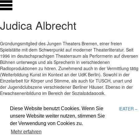
Judica Albrecht
Gründungsmitglied des Jungen Theaters Bremen, einer freien
Spielstätte mit dem Schwerpunkt auf moderner Theaterliteratur. Seit
1996 im deutschsprachigen Theaterraum als Performerin auf diversen
Bühnen unterwegs und als Sprecherin in verschiedenen
Radioproduktionen zu hören. Zunehmend auch in der Vermittlung tätig
(Weiterbildung Kunst im Kontext an der UdK Berlin). Sowohl in der
Einzelarbeit für Körper und Stimme, als auch für TUSCH, unart und
der Jugendclubszene verschiedener Berliner Häuser. Ebenso in der
Erwachsenenbildung im Bereich der Sozialpädagogik.
Mitgewirkt bei:
DAS DORFFEST
,
DAS THEATER
und
DAS THEATER –
Diese Website benutzt Cookies. Wenn Sie
SPEZIAL
unsere Website weiter nutzen, stimmen Sie
der Verwendung von Cookies zu.
Impressum
Datenschutz
Mehr erfahren
Newsletter