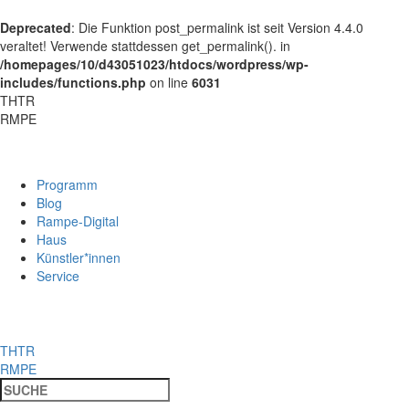
Deprecated
: Die Funktion post_permalink ist seit Version 4.4.0
veraltet! Verwende stattdessen get_permalink(). in
/homepages/10/d43051023/htdocs/wordpress/wp-
includes/functions.php
on line
6031
THTR
RMPE
Programm
Blog
Rampe-Digital
Haus
Künstler*innen
Service
THTR
RMPE