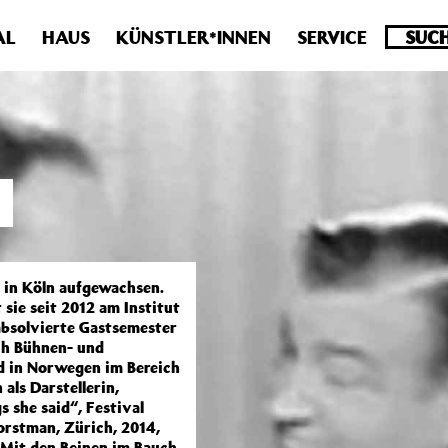
.0 veraltet! Verwende stattdessen get_permalink(). in
/homepa
AL
HAUS
KÜNSTLER*INNEN
SERVICE
 in Köln aufgewachsen.
sie seit 2012 am Institut
bsolvierte Gastsemester
ch Bühnen- und
d in Norwegen im Bereich
als Darstellerin,
 she said“, Festival
Horstman, Zürich, 2014,
Mit den Beinen im Bauch.