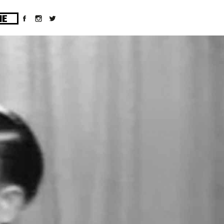
ges/10/d43051023/htdocs/wordpress/wp-