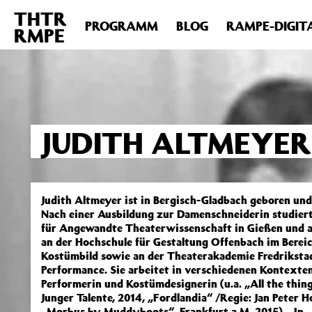
THTR
Deprecated
: Die Funktion post_permalink ist seit Version 4.4
PROGRAMM
BLOG
RAMPE-DIGIT
RMPE
includes/functions.php
on line
6031
JUDITH ALTMEYER
Judith Altmeyer ist in Bergisch-Gladbach geboren und
Nach einer Ausbildung zur Damenschneiderin studiert 
für Angewandte Theaterwissenschaft in Gießen und a
an der Hochschule für Gestaltung Offenbach im Berei
Kostümbild sowie an der Theaterakademie Fredriksta
Performance. Sie arbeitet in verschiedenen Kontexten 
Performerin und Kostümdesignerin (u.a. „All the things
Junger Talente, 2014, „Fordlandia“ /Regie: Jan Peter 
„Morbus by Muddyboots“, Frankfurt a.M. 2015). In „