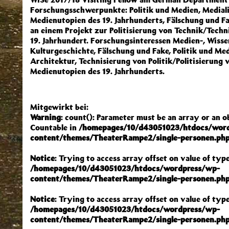
Forschungsschwerpunkte: Politik und Medien, Mediali
Medienutopien des 19. Jahrhunderts, Fälschung und Fa
an einem Projekt zur Politisierung von Technik/Techni
19. Jahrhundert. Forschungsinteressen Medien-, Wisse
Kulturgeschichte, Fälschung und Fake, Politik und Med
Architektur, Technisierung von Politik/Politisierung v
Medienutopien des 19. Jahrhunderts.
Mitgewirkt bei:
Warning
: count(): Parameter must be an array or an 
Countable in
/homepages/10/d43051023/htdocs/wor
content/themes/TheaterRampe2/single-personen.ph
Notice
: Trying to access array offset on value of type
/homepages/10/d43051023/htdocs/wordpress/wp-
content/themes/TheaterRampe2/single-personen.ph
Notice
: Trying to access array offset on value of type
/homepages/10/d43051023/htdocs/wordpress/wp-
content/themes/TheaterRampe2/single-personen.ph