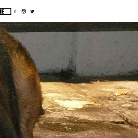
ges/10/d43051023/htdocs/wordpress/wp-