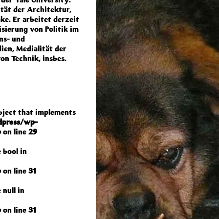
tät der Architektur,
ke. Er arbeitet derzeit
sierung von Politik im
ns- und
ien, Medialität der
on Technik, insbes.
object that implements
dpress/wp-
p
on line
29
 bool in
p
on line
31
 null in
p
on line
31