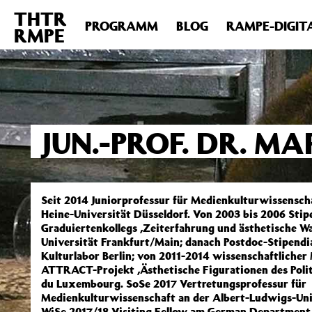
THTR
Deprecated
: Die Funktion post_permalink ist seit Version 4.4
PROGRAMM
BLOG
RAMPE-DIGIT
RMPE
includes/functions.php
on line
6031
JUN.-PROF. DR. M
Seit 2014 Juniorprofessur für Medienkulturwissenscha
Heine-Universität Düsseldorf. Von 2003 bis 2006 Stip
Graduiertenkollegs ‚Zeiterfahrung und ästhetische 
Universität Frankfurt/Main; danach Postdoc-Stipendia
Kulturlabor Berlin; von 2011-2014 wissenschaftlicher
ATTRACT-Projekt ‚Ästhetische Figurationen des Polit
du Luxembourg. SoSe 2017 Vertretungsprofessur für
Medienkulturwissenschaft an der Albert-Ludwigs-Uni
WiSe 2017/18 Visiting Fellow am German Department 