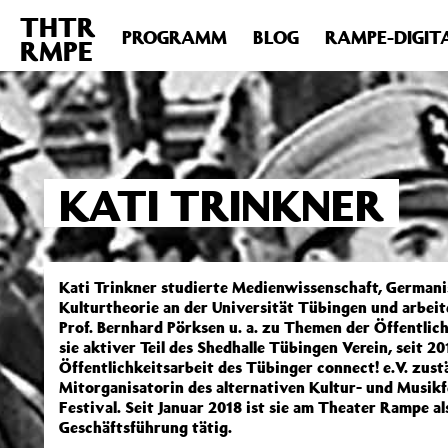
THTR
Deprecated
: Die Funktion post_permalink ist seit Version 4.4
PROGRAMM
BLOG
RAMPE-DIGIT
RMPE
includes/functions.php
on line
6031
KATI TRINKNER
Kati Trinkner studierte Medienwissenschaft, Germani
Kulturtheorie an der Universität Tübingen und arbei
Prof. Bernhard Pörksen u. a. zu Themen der Öffentlic
sie aktiver Teil des Shedhalle Tübingen Verein, seit 201
Öffentlichkeitsarbeit des Tübinger connect! e.V. zus
Mitorganisatorin des alternativen Kultur- und Musikf
Festival. Seit Januar 2018 ist sie am Theater Rampe als
Geschäftsführung tätig.