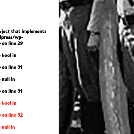
object that implements
dpress/wp-
p
on line
29
 bool in
p
on line
31
 null in
p
on line
31
 bool in
p
on line
32
 null in