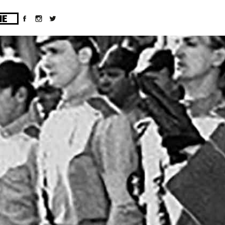
ges/10/d43051023/htdocs/wordpress/wp-