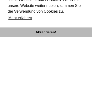
/homepages/10/d43051023/htdocs/wordpress/wp-
unsere Website weiter nutzen, stimmen Sie
content/themes/TheaterRampe2/single-
der Verwendung von Cookies zu.
personen.php
on line
32
Mehr erfahren
Akzeptieren!