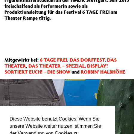
Figurentheaterstudium an der HMDK Stuttgart. Seit 2013
freischaffend als Performerin sowie als
Produktionsleitung für das Festival 6 TAGE FREI am
Theater Rampe tätig.
Mitgewirkt bei:
6 TAGE FREI
,
DAS DORFFEST
,
DAS
THEATER
,
DAS THEATER – SPEZIAL
,
DISPLAY!
SORTIERT EUCH! – DIE SHOW
und
ROBBIN‘ HALBHÖHE
Diese Website benutzt Cookies. Wenn Sie
unsere Website weiter nutzen, stimmen Sie
der Verwendung von Cookies zu.