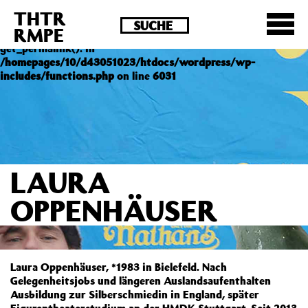
THTR
Deprecated
: Die Funktion post_permalink ist seit
RMPE
Version 4.4.0 veraltet! Verwende stattdessen
get_permalink(). in
/homepages/10/d43051023/htdocs/wordpress/wp-
includes/functions.php
on line
6031
LAURA
OPPENHÄUSER
Laura Oppenhäuser, *1983 in Bielefeld. Nach
Gelegenheitsjobs und längeren Auslandsaufenthalten
Ausbildung zur Silberschmiedin in England, später