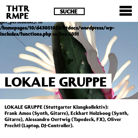
THTR
Deprecated
: Die Funktion post_permalink ist seit
RMPE
Version 4.4.0 veraltet! Verwende stattdessen
get_permalink(). in
/homepages/10/d43051023/htdocs/wordpress/wp-
includes/functions.php
on line
6031
LOKALE GRUPPE
LOKALE GRUPPE (Stuttgarter Klangkollektiv):
Frank Amos (Synth, Gitarre), Eckhart Holzboog (Synth,
Gitarre), Alessandro Oertwig (Tapedeck, FX), Oliver
Prechtl (Laptop, DJ-Controller).