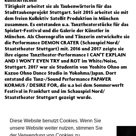
künstlerischen
Tätigkeit arbeitet sie als Taubenwärterin für das
Stadttaubenprojekt Stuttgart. Seit 2015 arbeitet sie mit
dem freien Kollektiv Satellit Produktion in München
zusammen. Es entstanden u.a. Tanztheaterstücke für das
Spielart-Festival und die Galerie der Künstler in
München. Als Choreografin und Tänzerin entwickelte sie
die Performance DEMON CRATER (Schauspiel Nord/
Staatstheater Stuttgart) mit. 2016 und 2017 zeigte sie
ihre eigene Tanztheater-Performance I CAN’T EXPLAIN
AND I WON’T EVEN TRY und ROT im White/Noise,
Stuttgart. 2017 war sie Studentin von Yoshito Ohno am
Kazuo Ohno Dance Studio in Yokohma/Japan. Dort
entstand die Tanz-/Sound Performance PAPAVER
KORMUS / DESIRE FOR, die u.a bei dem Sommerwerft
Festival in Frankfurt und im Schauspiel Nord/
Staatstheater Stuttgart gezeigt wurde.
Mitgewirkt bei:
TAUBEN
Diese Website benutzt Cookies. Wenn Sie
unsere Website weiter nutzen, stimmen Sie
der Verwendung von Cookies zu.