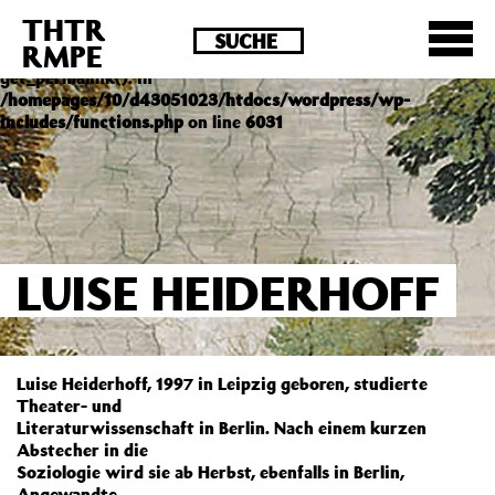
THTR
Deprecated
: Die Funktion post_permalink ist seit
RMPE
Version 4.4.0 veraltet! Verwende stattdessen
get_permalink(). in
/homepages/10/d43051023/htdocs/wordpress/wp-
includes/functions.php
on line
6031
LUISE HEIDERHOFF
Luise Heiderhoff, 1997 in Leipzig geboren, studierte
Theater- und
Literaturwissenschaft in Berlin. Nach einem kurzen
Abstecher in die
Soziologie wird sie ab Herbst, ebenfalls in Berlin,
Angewandte