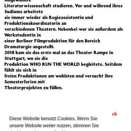
Literaturwissenschaft studieren. Vor und während ihres
Sudiums arbeitete
sie immer wieder als Regieassistentin und
Produktionskoordinatorin an
verschiedenen Theatern. Nebenbei war sie außerdem als
Werkstudentin in
einer Berliner Filmproduktion für den Bereich
Dramaturgie angestellt.
2018 kam sie das erste mal an das Theater Rampe in
Stuttgart, wo sie die
Produktion WHO RUN THE WORLD begleitete. Seitdem
fühlt sie sich in
freien Produktionen am wohlsten und versucht ihre
Semesterferien mit
Theaterprojekten zu füllen.
Mitgewirkt bei:
Haus der Antikörper
,
Haus der
Antikörper
,
Who run the world: Das Evangelium nach
Diese Website benutzt Cookies. Wenn Sie
Maria / Die Apokalypse nach Lilith
und
Haus der
Antikörper
unsere Website weiter nutzen, stimmen Sie