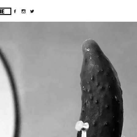
ges/10/d43051023/htdocs/wordpress/wp-