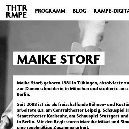
THTR
Deprecated
: Die Funktion post_permalink ist seit Version 4.4
PROGRAMM
BLOG
RAMPE-DIGIT
RMPE
includes/functions.php
on line
6031
MAIKE STORF
Maike Storf, geboren 1981 in Tübingen, absolvierte z
zur Damenschneiderin in München und studierte ans
Berlin.
Seit 2008 ist sie als freischaffende Bühnen- und Kost
arbeitete u.a. am Centraltheater Leipzig, Schauspiel 
Staatstheater Karlsruhe, am Schauspiel Stuttgart un
in Berlin. Mit den Regisseuren Mareike Mikat und Sim
eine regelmäßige Zusammenarbeit.