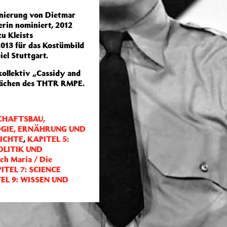
enierung von Dietmar
rin nominiert, 2012
u Kleists
013 für das Kostümbild
el Stuttgart.
kollektiv „Cassidy and
flächen des THTR RMPE.
CHAFTSBAU,
LOGIE, ERNÄHRUNG UND
HICHTE
,
KAPITEL 5:
OLITIK UND
ch Maria / Die
ITEL 7: SCIENCE
EL 9: WISSEN UND