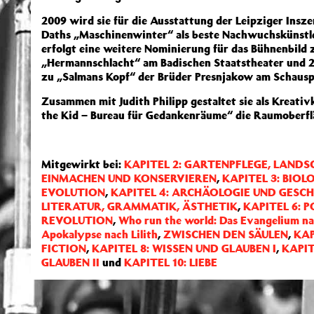
2009 wird sie für die Ausstattung der Leipziger Insz
Daths „Maschinenwinter“ als beste Nachwuchskünstle
erfolgt eine weitere Nominierung für das Bühnenbild z
„Hermannschlacht“ am Badischen Staatstheater und 2
zu „Salmans Kopf“ der Brüder Presnjakow am Schauspi
Zusammen mit Judith Philipp gestaltet sie als Kreativ
the Kid – Bureau für Gedankenräume“ die Raumober
Mitgewirkt bei:
KAPITEL 2: GARTENPFLEGE, LANDS
EINMACHEN UND KONSERVIEREN
,
KAPITEL 3: BIO
EVOLUTION
,
KAPITEL 4: ARCHÄOLOGIE UND GESC
LITERATUR, GRAMMATIK, ÄSTHETIK
,
KAPITEL 6: P
REVOLUTION
,
Who run the world: Das Evangelium na
Apokalypse nach Lilith
,
ZWISCHEN DEN SÄULEN
,
KAP
FICTION
,
KAPITEL 8: WISSEN UND GLAUBEN I
,
KAPIT
GLAUBEN II
und
KAPITEL 10: LIEBE