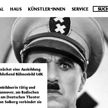
.0 veraltet! Verwende stattdessen get_permalink(). in
/homepa
AL
HAUS
KÜNSTLER*INNEN
SERVICE
unächst eine Ausbildung
chließend Bühnenbild UdK
ümbildnerin tätig und
Hannover, am Badischen
d am Deutschen Theater
on Solberg verbindet sie