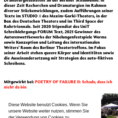
Dramaturgieassistent an der Berliner Schaubühne. In
dieser Zeit Recherchen und Dramaturgien im Rahmen
diverser Stückenwicklungen, zudem Aufführungen seiner
Texte im STUDIO Я des Maxim-Gorki-Theaters, in der
Box des Deutschen Theaters und im Third Space der
Ruhrtriennale. Seit 2020 Stipendiat des UniT
Schreiblehrgangs FORUM Text, 2021 Gewinner des
Autorenwettbewerbs der Nibelungenfestspiele Worms
sowie Konzeption und Leitung des internationalen
Writers‘ Room des Berliner Theatertreffens. Im Fokus
seiner Arbeit stehen queere Körper und Identitäten sowie
die Auseinandersetzung mit Strategien des auto-fiktiven
Schreibens.
Mitgewirkt bei:
POETRY OF FAILURE II: Schade, dass ich
nicht da bin
Diese Website benutzt Cookies. Wenn Sie
unsere Website weiter nutzen, stimmen Sie
der Verwendung von Cookies zu.