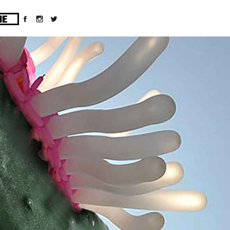
ges/10/d43051023/htdocs/wordpress/wp-