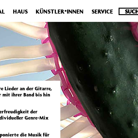
.0 veraltet! Verwende stattdessen get_permalink(). in
/homepa
AL
HAUS
KÜNSTLER*INNEN
SERVICE
e Lieder an der Gitarre,
 mit ihrer Band bis hin
erfreudigkeit der
ndividueller Genre-Mix
ponierte die Musik für