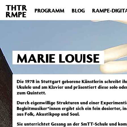
THTR
Deprecated
: Die Funktion post_permalink ist seit Version 4.4
PROGRAMM
BLOG
RAMPE-DIGIT
RMPE
includes/functions.php
on line
6031
MARIE LOUISE
Die 1978 in Stuttgart geborene Künstlerin schreibt ihr
Ukulele und am Klavier und präsentiert diese solo oder
zum Quintett.
Durch eigenwillige Strukturen und einer Experimenti
Begleitmusiker*innen ergibt sich ein fein dosierter, i
aus Folk, Akustikpop und Soul.
Sie unterrichtet Gesang an der SmTT-Schule und kom