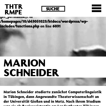
THTR
Deprecated
: Die Funktion post_permalink ist seit
RMPE
Version 4.4.0 veraltet! Verwende stattdessen
get_permalink(). in
/homepages/10/d43051023/htdocs/wordpress/wp-
includes/functions.php
on line
6031
MARION
SCHNEIDER
Marion Schneider studierte zunächst Computerlinguistik
in Tübingen, dann Angewandte Theaterwissenschaft an
der Universität Gießen und in Metz. Nach ihrem Studium