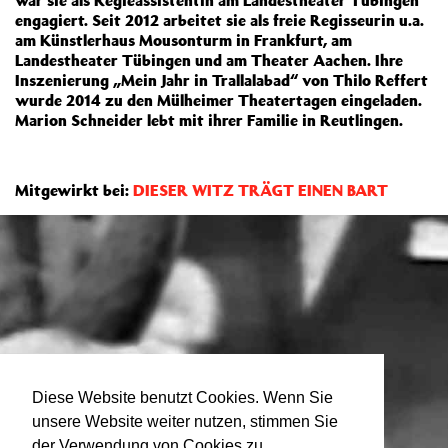
war sie als Regieassistentin am Landestheater Tübingen
engagiert. Seit 2012 arbeitet sie als freie Regisseurin u.a.
am Künstlerhaus Mousonturm in Frankfurt, am
Landestheater Tübingen und am Theater Aachen. Ihre
Inszenierung „Mein Jahr in Trallalabad“ von Thilo Reffert
wurde 2014 zu den Mülheimer Theatertagen eingeladen.
Marion Schneider lebt mit ihrer Familie in Reutlingen.
Mitgewirkt bei:
DIESER WITZ TRÄGT EINEN BART
Diese Website benutzt Cookies. Wenn Sie
unsere Website weiter nutzen, stimmen Sie
der Verwendung von Cookies zu.