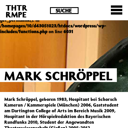
THTR
Deprecated
: Die Funktion post_permalink ist seit
RMPE
Version 4.4.0 veraltet! Verwende stattdessen
get_permalink(). in
/homepages/10/d43051023/htdocs/wordpress/wp-
includes/functions.php
on line
6031
MARK SCHRÖPPEL
Mark Schröppel, geboren 1983, Hospitant bei Schorsch
Kamerun / Kammerspiele (München) 2006, Gaststudent
am Dartington College of Arts im Bereich Musik 2009,
Hospitant in der Hörspielredaktion des Bayerischen
Rundfunks 2010, Student der Angewandten
Theaterwissenschaft (Gießen) 2005-2012.