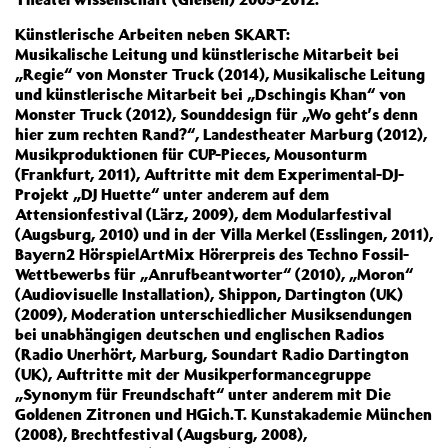
Künstlerische Arbeiten neben SKART:
Musikalische Leitung und künstlerische Mitarbeit bei
„Regie“ von Monster Truck (2014), Musikalische Leitung
und künstlerische Mitarbeit bei „Dschingis Khan“ von
Monster Truck (2012), Sounddesign für „Wo geht’s denn
hier zum rechten Rand?“, Landestheater Marburg (2012),
Musikproduktionen für CUP-Pieces, Mousonturm
(Frankfurt, 2011), Auftritte mit dem Experimental-DJ-
Projekt „DJ Huette“ unter anderem auf dem
Attensionfestival (Lärz, 2009), dem Modularfestival
(Augsburg, 2010) und in der Villa Merkel (Esslingen, 2011),
Bayern2 HörspielArtMix Hörerpreis des Techno Fossil-
Wettbewerbs für „Anrufbeantworter“ (2010), „Moron“
(Audiovisuelle Installation), Shippon, Dartington (UK)
(2009), Moderation unterschiedlicher Musiksendungen
bei unabhängigen deutschen und englischen Radios
(Radio Unerhört, Marburg, Soundart Radio Dartington
(UK), Auftritte mit der Musikperformancegruppe
„Synonym für Freundschaft“ unter anderem mit Die
Goldenen Zitronen und HGich.T. Kunstakademie München
(2008), Brechtfestival (Augsburg, 2008),