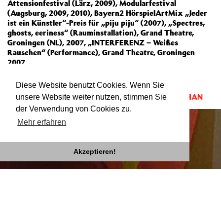
Attensionfestival (Lärz, 2009), Modularfestival
(Augsburg, 2009, 2010), Bayern2 HörspielArtMix „Jeder
ist ein Künstler“-Preis für „piju piju“ (2007), „Spectres,
ghosts, eeriness“ (Rauminstallation), Grand Theatre,
Groningen (NL), 2007, „INTERFERENZ – Weißes
Rauschen“ (Performance), Grand Theatre, Groningen
2007.
Diese Website benutzt Cookies. Wenn Sie
Mitgewirkt bei:
LUCKY STRIKE
und
DSCHINGIS KHAN
unsere Website weiter nutzen, stimmen Sie
der Verwendung von Cookies zu.
Mehr erfahren
Akzeptieren!
Impressum
Datenschutz
Newsletter
facebook