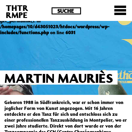
THTR
Deprecated
: Die Funktion post_permalink ist seit
RMPE
Version 4.4.0 veraltet! Verwende stattdessen
get_permalink(). in
/homepages/10/d43051023/htdocs/wordpress/wp-
includes/functions.php
on line
6031
MARTIN MAURIÈS
Geboren 1988 in Südfrankreich, war er schon immer von
jeglicher Form von Kunst angezogen. Mit 16 Jahren
entdeckte er den Tanz für sich und entschloss sich zu
einer professionellen Tanzausbildung in Montpelier, wo er
zwei Jahre studierte. Direkt von dort wurde er von der
Tanzcompagnie des CCN (Centre Choréographique