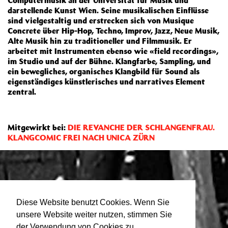
Computermusik an der Universität für Musik und
darstellende Kunst Wien. Seine musikalischen Einflüsse
sind vielgestaltig und erstrecken sich von Musique
Concrete über Hip-Hop, Techno, Improv, Jazz, Neue Musik,
Alte Musik hin zu traditioneller und Filmmusik. Er
arbeitet mit Instrumenten ebenso wie «field recordings»,
im Studio und auf der Bühne. Klangfarbe, Sampling, und
ein bewegliches, organisches Klangbild für Sound als
eigenständiges künstlerisches und narratives Element
zentral.
Mitgewirkt bei:
DIE REVANCHE DER SCHLANGENFRAU.
KLANGCOMIC FREI NACH UNICA ZÜRN
Diese Website benutzt Cookies. Wenn Sie
unsere Website weiter nutzen, stimmen Sie
der Verwendung von Cookies zu.