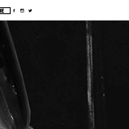
ges/10/d43051023/htdocs/wordpress/wp-