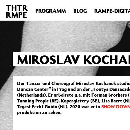
THTR
Deprecated
: Die Funktion post_permalink ist seit Version 4.4
PROGRAMM
BLOG
RAMPE-DIGIT
RMPE
includes/functions.php
on line
6031
MIROSLAV KOCHA
Der Tänzer und Choreograf Miroslav Kochanek studie
Duncan Center“ in Prag und an der „Fontys Dansacad
(Netherlands). Er arbeitete u.a. mit Forman brothers 
Tunning People (BE), Kopergietery (BE), Lisa Baert (
Tegest Pecht Guido (NL). 2020 war er in
SHOW DOW
produktion zu sehen.