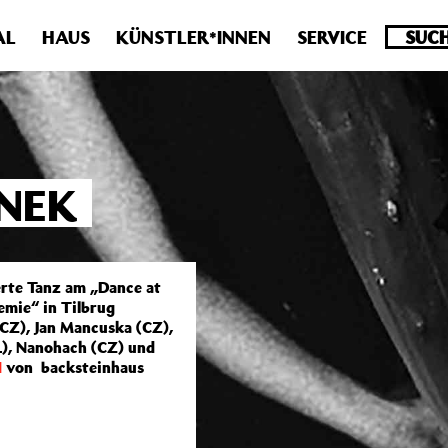
.0 veraltet! Verwende stattdessen get_permalink(). in
/homepa
AL
HAUS
KÜNSTLER*INNEN
SERVICE
NEK
rte Tanz am „Dance at
emie“ in Tilbrug
(CZ), Jan Mancuska (CZ),
NL), Nanohach (CZ) und
N
von backsteinhaus