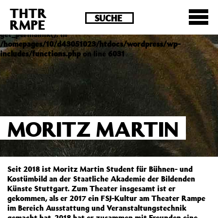
THTR
Deprecated
: Die Funktion post_permalink ist seit
RMPE
Version 4.4.0 veraltet! Verwende stattdessen
get_permalink(). in
/homepages/10/d43051023/htdocs/wordpress/wp-
includes/functions.php
on line
6031
MORITZ MARTIN
Seit 2018 ist Moritz Martin Student für Bühnen- und
Kostümbild an der Staatliche Akademie der Bildenden
Künste Stuttgart. Zum Theater insgesamt ist er
gekommen, als er 2017 ein FSJ-Kultur am Theater Rampe
im Bereich Ausstattung und Veranstaltungstechnik
gemacht hat. 2018 hat er zusammen mit Freunden eine