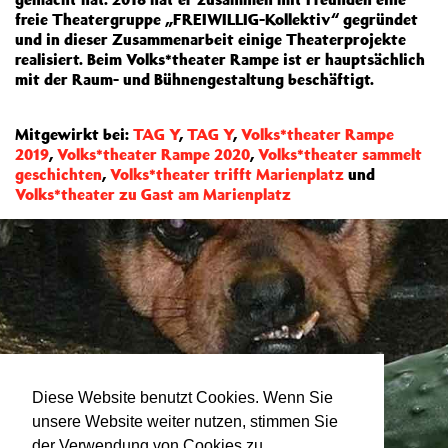
freie Theatergruppe „FREIWILLIG-Kollektiv“ gegründet
und in dieser Zusammenarbeit einige Theaterprojekte
realisiert. Beim Volks*theater Rampe ist er hauptsächlich
mit der Raum- und Bühnengestaltung beschäftigt.
Mitgewirkt bei:
TAG Y
,
TAG Y
,
Volks*theater Rampe
2019
,
Volks*theater Rampe 2020
,
Volks*theater sammelt
geschichten
,
Volks*theater trifft Marienplatz
und
Volks*theater zu Gast am Marienplatz
Diese Website benutzt Cookies. Wenn Sie
unsere Website weiter nutzen, stimmen Sie
der Verwendung von Cookies zu.