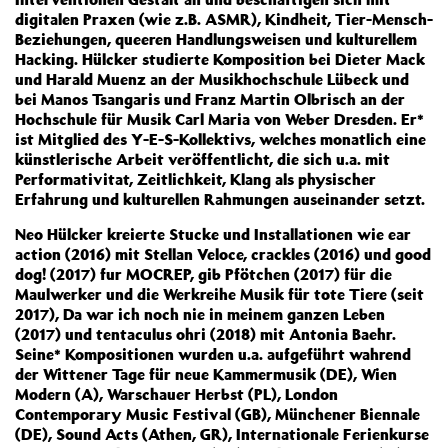
digitalen Praxen (wie z.B. ASMR), Kindheit, Tier-Mensch-
Beziehungen, queeren Handlungsweisen und kulturellem
Hacking. Hülcker studierte Komposition bei Dieter Mack
und Harald Muenz an der Musikhochschule Lübeck und
bei Manos Tsangaris und Franz Martin Olbrisch an der
Hochschule für Musik Carl Maria von Weber Dresden. Er*
ist Mitglied des Y-E-S-Kollektivs, welches monatlich eine
künstlerische Arbeit veröffentlicht, die sich u.a. mit
Performativitat, Zeitlichkeit, Klang als physischer
Erfahrung und kulturellen Rahmungen auseinander setzt.
Neo Hülcker kreierte Stucke und Installationen wie ear
action (2016) mit Stellan Veloce, crackles (2016) und good
dog! (2017) fur MOCREP, gib Pfötchen (2017) für die
Maulwerker und die Werkreihe Musik für tote Tiere (seit
2017), Da war ich noch nie in meinem ganzen Leben
(2017) und tentaculus ohri (2018) mit Antonia Baehr.
Seine* Kompositionen wurden u.a. aufgeführt wahrend
der Wittener Tage für neue Kammermusik (DE), Wien
Modern (A), Warschauer Herbst (PL), London
Contemporary Music Festival (GB), Münchener Biennale
(DE), Sound Acts (Athen, GR), Internationale Ferienkurse