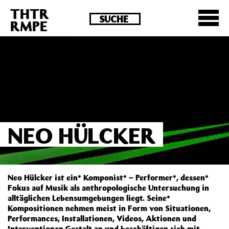
THTR
Deprecated
: Die Funktion post_permalink ist seit
RMPE
Version 4.4.0 veraltet! Verwende stattdessen
get_permalink(). in
/homepages/10/d43051023/htdocs/wordpress/wp-
includes/functions.php
on line
6031
NEO HÜLCKER
Neo Hülcker ist ein* Komponist* – Performer*, dessen*
Fokus auf Musik als anthropologische Untersuchung in
alltäglichen Lebensumgebungen liegt. Seine*
Kompositionen nehmen meist in Form von Situationen,
Performances, Installationen, Videos, Aktionen und
Interventionen Gestalt an und beschäftigen sich mit