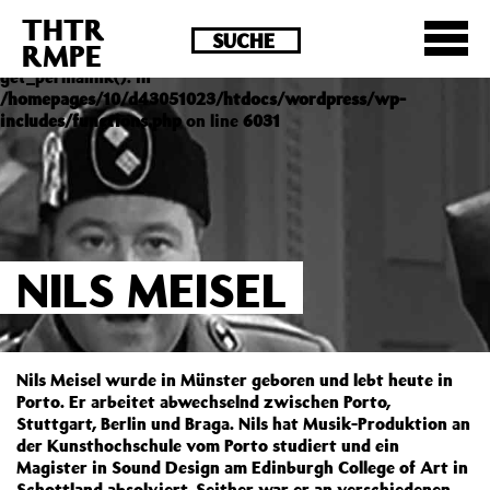
THTR
Deprecated
: Die Funktion post_permalink ist seit
RMPE
Version 4.4.0 veraltet! Verwende stattdessen
get_permalink(). in
/homepages/10/d43051023/htdocs/wordpress/wp-
includes/functions.php
on line
6031
NILS MEISEL
Nils Meisel wurde in Münster geboren und lebt heute in
Porto. Er arbeitet abwechselnd zwischen Porto,
Stuttgart, Berlin und Braga. Nils hat Musik-Produktion an
der Kunsthochschule vom Porto studiert und ein
Magister in Sound Design am Edinburgh College of Art in
Schottland absolviert. Seither war er an verschiedenen