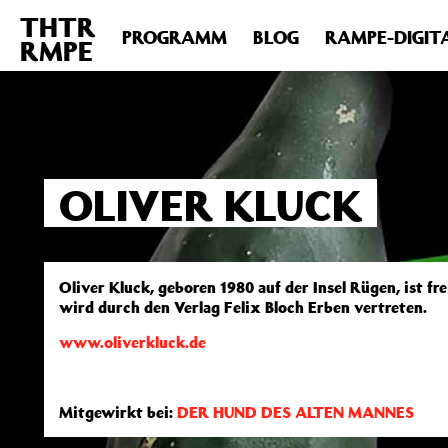
THTR
Deprecated
: Die Funktion post_permalink ist seit Version 4.4
PROGRAMM
BLOG
RAMPE-DIGIT
RMPE
includes/functions.php
on line
6031
OLIVER KLUCK
Oliver Kluck, geboren 1980 auf der Insel Rügen, ist fr
wird durch den Verlag Felix Bloch Erben vertreten.
www.oliverkluck.de
Mitgewirkt bei:
DER HUND DES ALTEN MANNES