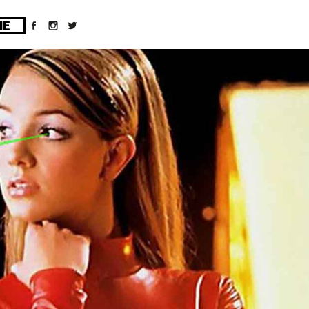
ges/10/d43051023/htdocs/wordpress/wp-